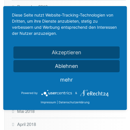
Dezember 2019
Diese Seite nutzt Website-Tracking-Technologien von
Oktober 2019
Dritten, um ihre Dienste anzubieten, stetig zu
verbessern und Werbung entsprechend den Interessen
Juli 2019
der Nutzer anzuzeigen.
Dezember 2018
Akzeptieren
November 2018
Ablehnen
Oktober 2018
mehr
August 2018
Powered by
&
Juni 2018
Impressum
|
Datenschutzerklärung
Mai 2018
April 2018