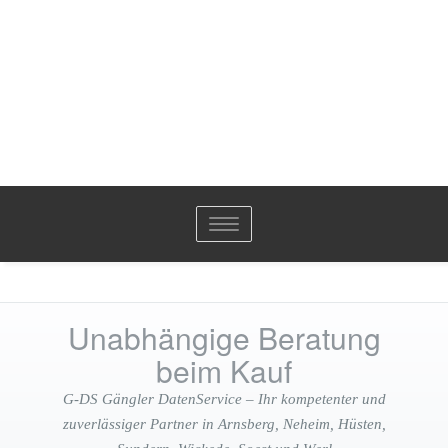
Toggle
navigation
Unabhängige Beratung
beim Kauf
G-DS Gängler DatenService – Ihr kompetenter und
zuverlässiger Partner in Arnsberg, Neheim, Hüsten,