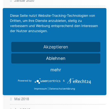
Januar 2020
Dezember 2019
Diese Seite nutzt Website-Tracking-Technologien von
Dritten, um ihre Dienste anzubieten, stetig zu
Oktober 2019
verbessern und Werbung entsprechend den Interessen
der Nutzer anzuzeigen.
Juli 2019
Dezember 2018
Akzeptieren
November 2018
Ablehnen
Oktober 2018
mehr
August 2018
Powered by
&
Juni 2018
Impressum
|
Datenschutzerklärung
Mai 2018