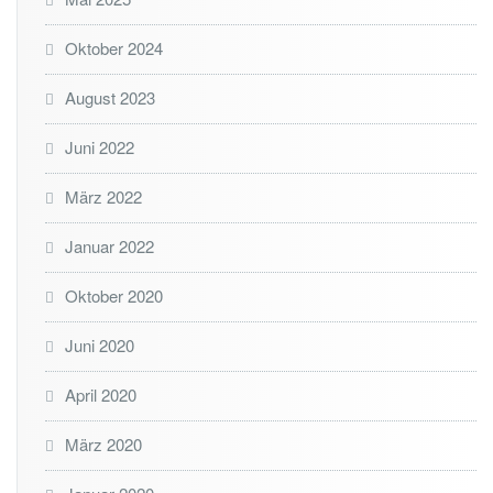
e
r
h
Oktober 2024
e
i
August 2023
t
s
Juni 2022
l
ü
März 2022
c
k
e
Januar 2022
Oktober 2020
Juni 2020
April 2020
März 2020