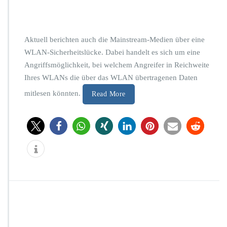
n
e
n
z
Aktuell berichten auch die Mainstream-Medien über eine
u
WLAN-Sicherheitslücke. Dabei handelt es sich um eine
r
Angriffsmöglichkeit, bei welchem Angreifer in Reichweite
a
Ihres WLANs die über das WLAN übertragenen Daten
k
t
mitlesen könnten.
Read More
u
e
l
l
e
D
i
s
k
u
s
s
i