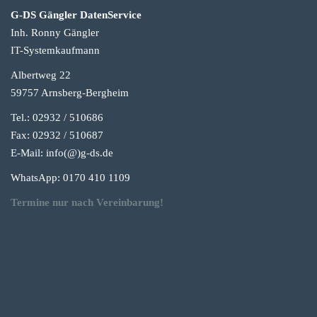
G-DS Gängler DatenService
Inh. Ronny Gängler
IT-Systemkaufmann
Albertweg 22
59757 Arnsberg-Berg
heim
Tel.: 02932 / 510686
Fax: 02932 / 510687
E-Mail: info(@)g-
ds.de
WhatsApp: 0170 410 1109
Termine nur nach Vereinbarung!