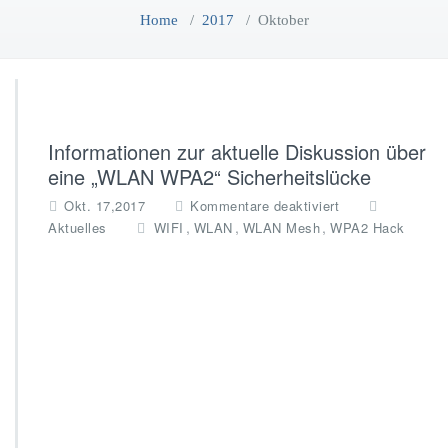
Home
/
2017
/
Oktober
Informationen zur aktuelle Diskussion über
eine „WLAN WPA2“ Sicherheitslücke
f
Okt. 17,2017
Kommentare deaktiviert
ü
,
,
,
Aktuelles
WIFI
WLAN
WLAN Mesh
WPA2 Hack
r
I
n
f
o
r
m
a
t
i
o