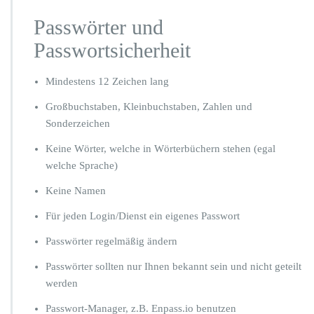
u
n
Passwörter und
d
Passwortsicherheit
z
u
r
Mindestens 12 Zeichen lang
s
i
Großbuchstaben, Kleinbuchstaben, Zahlen und
c
Sonderzeichen
h
e
Keine Wörter, welche in Wörterbüchern stehen (egal
r
welche Sprache)
e
n
Keine Namen
I
n
Für jeden Login/Dienst ein eigenes Passwort
t
Passwörter regelmäßig ändern
e
r
Passwörter sollten nur Ihnen bekannt sein und nicht geteilt
n
werden
e
t
Passwort-Manager, z.B. Enpass.io benutzen