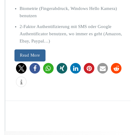
n
u
Biometrie (Fingerabdruck, Windows Hello Kamera)
t
benutzen
z
u
2-Faktor Authentifizierung mit SMS oder Google
n
Authentificator benutzen, wo immer es geht (Amazon,
g
Ebay, Paypal…)
Read More