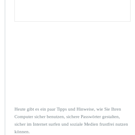
c
h
e
r
h
e
i
t
I
h
r
e
s
C
o
m
p
u
Heute gibt es ein paar Tipps und Hinweise, wie Sie Ihren
t
Computer sicher benutzen, sichere Passwörter gestalten,
e
sicher im Internet surfen und soziale Medien frustfrei nutzen
r
s
können.