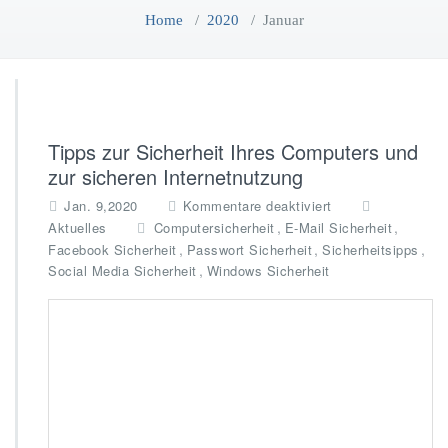
Home
/
2020
/
Januar
Tipps zur Sicherheit Ihres Computers und
zur sicheren Internetnutzung
f
Jan. 9,2020
Kommentare deaktiviert
ü
,
,
Aktuelles
Computersicherheit
E-Mail Sicherheit
r
,
,
,
Facebook Sicherheit
Passwort Sicherheit
Sicherheitsipps
T
,
Social Media Sicherheit
Windows Sicherheit
i
p
p
s
z
u
r
S
i