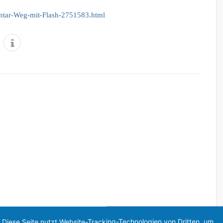
ntar-Weg-mit-Flash-2751583.html
Diese Seite nutzt Website-Tracking-Technologien von Dritten, um