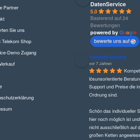
DatenService
e Partner
5.0
Basierend auf 24
kt
Bewertungen
ten Sie uns
powered by
G
o
o
g
l
e
bewerte uns auf
 Telekom Shop
fice-Demo Zugang
nahpets lessew
Verkauf
vor 7 Jahren
Kompete
lösunsorientierte Beratung
e
Support und Preise die in 
Ordnung sind.
schutzerklärung
essum
Schön das individueller S
hier noch möglich ist und
nicht ausschließlich auf di
großen Ketten angewiesen