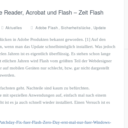
be Reader, Acrobat und Flash – Zeit Flash
,
,
Aktuelles
Adobe Flash
Sicherheitslücke
Update
slücken in Adobe Produkten bekannt geworden. [1] Auf den
, wenn man das Update schnellstmöglich installiert. Was jedoch
ielen Jahren ist es eigentlich überflüssig. Es stehen schon lange
 etlichen Jahren wird Flash vom größten Teil der Webdesigner
uf mobilen Geräten nur schlecht, bzw. gar nicht dargestellt
zuwerden.
nfachsten geht. Nachteile sind kaum zu befürchten.
me mit speziellen Anwendungen auf, einfach mal nach einem
ist es ja auch schnell wieder installiert. Einen Versuch ist es
Patchday-Fix-fuer-Flash-Zero-Day-erst-mal-nur-fuer-Windows-