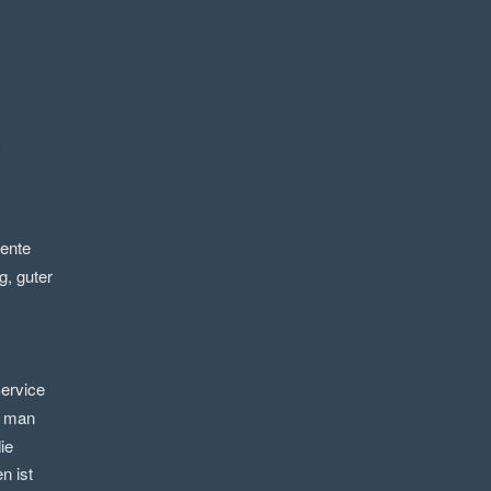
nte 
, guter 
ervice 
 man 
e 
 ist 