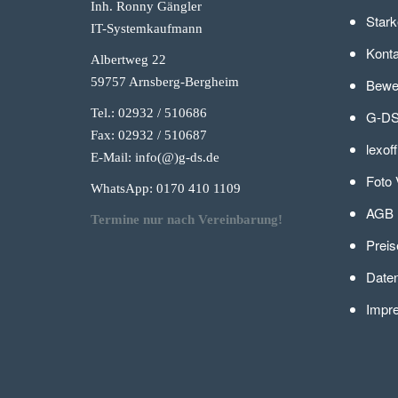
Inh. Ronny Gängler
Stark
IT-Systemkaufmann
Konta
Albertweg 22
59757 Arnsberg-Berg
heim
Bewer
Tel.: 02932 / 510686
G-DS
Fax: 02932 / 510687
lexof
E-Mail: info(@)g-
ds.de
Foto 
WhatsApp: 0170 410 1109
AGB
Termine nur nach Vereinbarung!
Preis
Daten
Impr