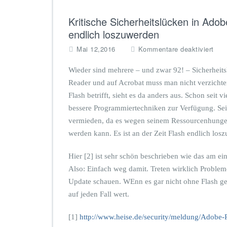
Kritische Sicherheitslücken in Ado
endlich loszuwerden
f
Mai 12,2016
Kommentare deaktiviert
ü
r
Wieder sind mehrere – und zwar 92! – Sicherheit
K
Reader und auf Acrobat muss man nicht verzichten
r
Flash betrifft, sieht es da anders aus. Schon seit v
i
bessere Programmiertechniken zur Verfügung. Seit
t
i
vermieden, da es wegen seinem Ressourcenhunger a
s
werden kann. Es ist an der Zeit Flash endlich los
c
h
Hier [2] ist sehr schön beschrieben wie das am ei
e
Also: Einfach weg damit. Treten wirklich Proble
S
i
Update schauen. WEnn es gar nicht ohne Flash geht 
c
auf jeden Fall wert.
h
e
[1]
http://www.heise.de/security/meldung/Adobe-
r