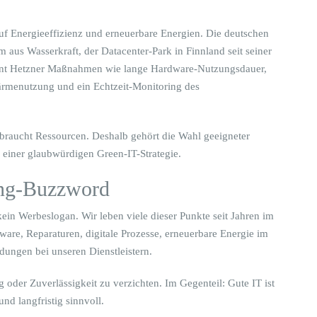
.
uf Energieeffizienz und erneuerbare Energien. Die deutschen
 aus Wasserkraft, der Datacenter-Park in Finnland seit seiner
nennt Hetzner Maßnahmen wie lange Hardware-Nutzungsdauer,
ärmenutzung und ein Echtzeit-Monitoring des
verbraucht Ressourcen. Deshalb gehört die Wahl geeigneter
 einer glaubwürdigen Green-IT-Strategie.
ing-Buzzword
kein Werbeslogan. Wir leben viele dieser Punkte seit Jahren im
ware, Reparaturen, digitale Prozesse, erneuerbare Energie im
dungen bei unseren Dienstleistern.
g oder Zuverlässigkeit zu verzichten. Im Gegenteil: Gute IT ist
und langfristig sinnvoll.