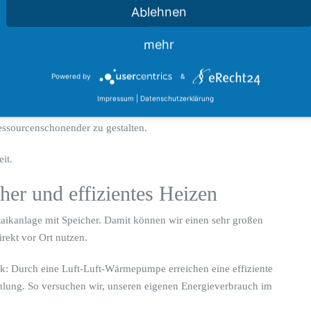
nötigen Elektroschrott.
Ablehnen
ltag
mehr
 Entscheidungen. Wir verzichten bewusst auf Papierflyer-Werbung
Powered by
&
Impressum
|
Datenschutzerklärung
tellen wir bevorzugt digital bereit. Auch bargeldlose
ressourcenschonender zu gestalten.
it.
her und effizientes Heizen
taikanlage mit Speicher. Damit können wir einen sehr großen
irekt vor Ort nutzen.
k: Durch eine Luft-Luft-Wärmepumpe erreichen eine effiziente
ung. So versuchen wir, unseren eigenen Energieverbrauch im