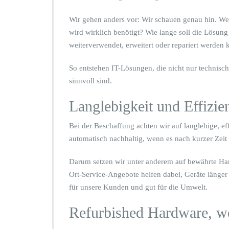
s
c
Wir gehen anders vor: Wir schauen genau hin. Wel
h
wird wirklich benötigt? Wie lange soll die Lösung
a
weiterverwendet, erweitert oder repariert werden
f
f
e
So entstehen IT-Lösungen, die nicht nur technisch
n,
sinnvoll sind.
l
ä
Langlebigkeit und Effizie
n
g
Bei der Beschaffung achten wir auf langlebige, ef
e
automatisch nachhaltig, wenn es nach kurzer Zeit 
r
n
u
Darum setzen wir unter anderem auf bewährte Ha
t
Ort-Service-Angebote helfen dabei, Geräte länger 
z
für unsere Kunden und gut für die Umwelt.
e
n
Refurbished Hardware, we