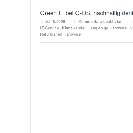
Green IT bei G-DS: nachhaltig den
f
Juli 8,2026
Kommentare deaktiviert
ü
,
,
,
IT-Service
Klimawandel
Langlebige Hardware
N
r
Refurbished Hardware
G
r
e
e
n
I
T
b
e
i
G
-
D
S:
n
a