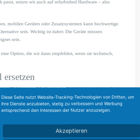
 passt, setzen wir auch auf refurbished Hardware – also
äten, mobilen Geräten oder Zusatzsystemen kann hochwertige
lternative sein. Wichtig ist dabei: Die Geräte müssen
ignet sein.
 eine Option, die wir dann empfehlen, wenn sie technisch,
l ersetzen
reen IT. Wenn ein PC, Notebook, Drucker oder anderes Gerät
glich und wirtschaftlich sinnvoll ist.
Diese Seite nutzt Website-Tracking-Technologien von Dritten, um
ihre Dienste anzubieten, stetig zu verbessern und Werbung
entsprechend den Interessen der Nutzer anzuzeigen.
assen sich Geräte durch den Austausch einzelner Komponenten,
n Tausch eines Datenträgers wieder zuverlässig
Akzeptieren