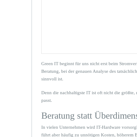
c
h
h
a
l
t
i
g
d
e
n
Green IT beginnt für uns nicht erst beim Stromverb
k
Beratung, bei der genauen Analyse des tatsächlic
e
sinnvoll ist.
n,
p
a
Denn die nachhaltigste IT ist oft nicht die größte
s
passt.
s
e
Beratung statt Überdimen
n
d
In vielen Unternehmen wird IT-Hardware vorsorgl
b
e
führt aber häufig zu unnötigen Kosten, höherem 