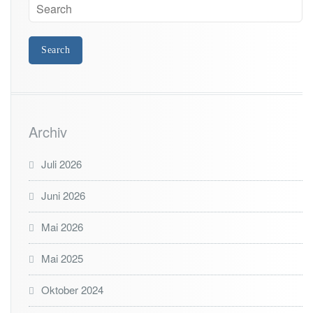
r
a
t
i
o
n
A
c
t
i
Archiv
v
e
Juli 2026
D
i
Juni 2026
r
e
c
Mai 2026
t
o
Mai 2025
r
y
Oktober 2024
S
B