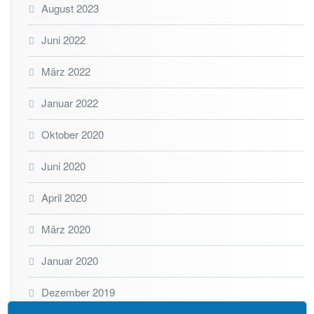
August 2023
S
2
0
Juni 2022
1
1
März 2022
z
u
Januar 2022
W
i
Oktober 2020
n
d
o
Juni 2020
w
s
April 2020
S
e
März 2020
r
v
Januar 2020
e
r
2
Dezember 2019
0