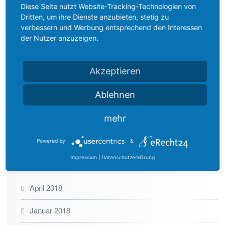
1
Oktober 2019
Diese Seite nutzt Website-Tracking-Technologien von
9
Dritten, um ihre Dienste anzubieten, stetig zu
verbessern und Werbung entsprechend den Interessen
Juli 2019
der Nutzer anzuzeigen.
Dezember 2018
Akzeptieren
November 2018
Ablehnen
Oktober 2018
mehr
August 2018
Juni 2018
Powered by
&
Impressum
|
Datenschutzerklärung
Mai 2018
April 2018
Januar 2018