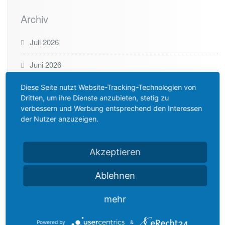
Archiv
Juli 2026
Juni 2026
Mai 2026
Diese Seite nutzt Website-Tracking-Technologien von
Dritten, um ihre Dienste anzubieten, stetig zu
verbessern und Werbung entsprechend den Interessen
Mai 2025
der Nutzer anzuzeigen.
Oktober 2024
Akzeptieren
August 2023
Ablehnen
Juni 2022
mehr
März 2022
Januar 2022
Powered by
&