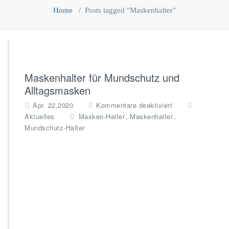
Home
/
Posts tagged "Maskenhalter"
Maskenhalter für Mundschutz und
Alltagsmasken
f
Apr. 22,2020
Kommentare deaktiviert
ü
,
,
Aktuelles
Masken-Halter
Maskenhalter
r
Mundschutz-Halter
M
a
s
k
e
n
h
a
l
t