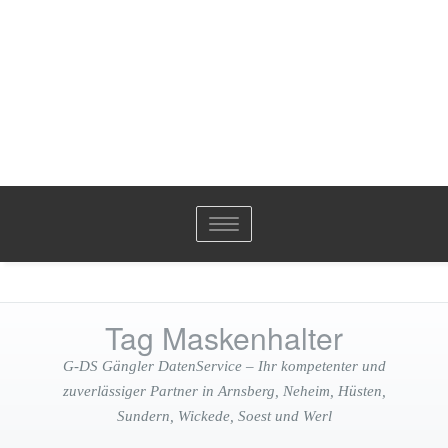
Toggle
navigation
Tag Maskenhalter
G-DS Gängler DatenService – Ihr kompetenter und
zuverlässiger Partner in Arnsberg, Neheim, Hüsten,
Sundern, Wickede, Soest und Werl