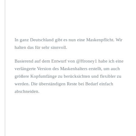
e
r
f
ü
r
M
In ganz Deutschland gibt es nun eine Maskenpflicht. Wir
u
n
halten das für sehr sinnvoll.
d
s
Basierend auf dem Entwurf von @Hroney1 habe ich eine
c
verlängerte Version des Maskenhalters erstellt, um auch
h
größere Kopfumfänge zu berücksichten und flexibler zu
u
t
werden. Die überständigen Reste bei Bedarf einfach
z
abschneiden.
u
n
d
A
l
l
t