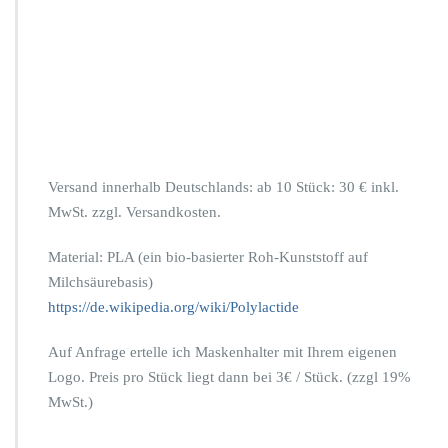
a
g
s
m
a
s
k
e
n
Versand innerhalb Deutschlands: ab 10 Stück: 30 € inkl.
MwSt. zzgl. Versandkosten.
Material: PLA (ein bio-basierter Roh-Kunststoff auf
Milchsäurebasis)
https://de.wikipedia.org/wiki/Polylactide
Auf Anfrage ertelle ich Maskenhalter mit Ihrem eigenen
Logo. Preis pro Stück liegt dann bei 3€ / Stück. (zzgl 19%
MwSt.)