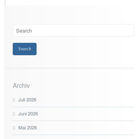
e“
o
d
e
r
a
u
c
h
I
n
t
e
l
Archiv
-
B
Juli 2026
u
g
Juni 2026
Mai 2026