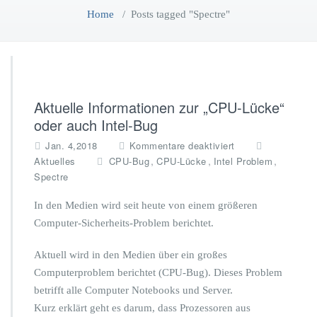
Home
/
Posts tagged "Spectre"
Aktuelle Informationen zur „CPU-Lücke“
oder auch Intel-Bug
f
Jan. 4,2018
Kommentare deaktiviert
ü
,
,
,
Aktuelles
CPU-Bug
CPU-Lücke
Intel Problem
r
Spectre
A
k
In den Medien wird seit heute von einem größeren
t
Computer-Sicherheits-Problem berichtet.
u
e
Aktuell wird in den Medien über ein großes
l
l
Computerproblem berichtet (CPU-Bug). Dieses Problem
e
betrifft alle Computer Notebooks und Server.
I
Kurz erklärt geht es darum, dass Prozessoren aus
n