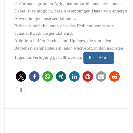
Performancegründen Aufgaben im vorhin aus berechnen.
f
o
Dabei ist es möglich, dass Anwendungen Daten von anderen
r
Anwendungen auslesen könnten.
m
Bisher ist nicht bekannt, dass das Problem bereits von
a
Schadsoftware ausgenutzt wird.
t
i
Abhilfe schaffen Patches und Updates, die von allen
o
Betriebssystemherstellern, auch Microsoft, in den nächsten
n
Tagen zu Verfügung gestellt werden.
e
Read More
n
z
u
r
„C
P
U
-
L
ü
c
k