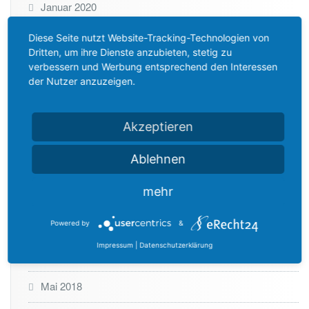
Januar 2020
Dezember 2019
Diese Seite nutzt Website-Tracking-Technologien von
Dritten, um ihre Dienste anzubieten, stetig zu
verbessern und Werbung entsprechend den Interessen
Oktober 2019
der Nutzer anzuzeigen.
Juli 2019
Akzeptieren
Dezember 2018
Ablehnen
November 2018
mehr
Oktober 2018
August 2018
Powered by
&
Impressum
|
Datenschutzerklärung
Juni 2018
Mai 2018