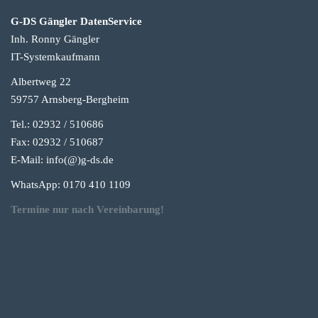
G-DS Gängler DatenService
Inh. Ronny Gängler
IT-Systemkaufmann
Albertweg 22
59757 Arnsberg-Berg
heim
Tel.: 02932 / 510686
Fax: 02932 / 510687
E-Mail: info(@)g-
ds.de
WhatsApp: 0170 410 1109
Termine nur nach Vereinbarung!