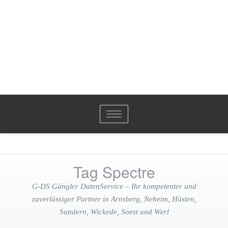
Toggle
navigation
Tag Spectre
G-DS Gängler DatenService – Ihr kompetenter und
zuverlässiger Partner in Arnsberg, Neheim, Hüsten,
Sundern, Wickede, Soest und Werl