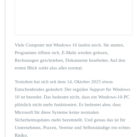
0
i
s
t
a
b
g
e
Viele Computer mit Windows 10 laufen noch. Sie starten,
k
Programme öffnen sich, E-Mails werden gelesen,
ü
Rechnungen geschrieben, Dokumente bearbeitet. Auf den
n
d
ersten Blick wirkt also alles normal.
i
g
Trotzdem hat sich seit dem 14. Oktober 2025 etwas
t:
Entscheidendes geändert: Der reguläre Support für Windows
W
10 ist beendet. Das bedeutet nicht, dass ein Windows-10-PC
a
r
plötzlich nicht mehr funktioniert. Es bedeutet aber, dass
u
Microsoft für diese Systeme keine normalen
m
Sicherheitsupdates mehr bereitstellt. Und genau das ist für
U
Unternehmen, Praxen, Vereine und Selbstständige ein echtes
n
t
Risiko.