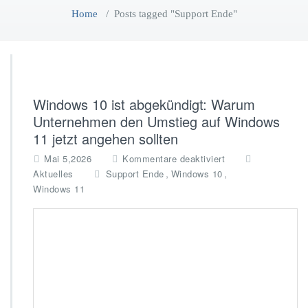
Home
/
Posts tagged "Support Ende"
Windows 10 ist abgekündigt: Warum
Unternehmen den Umstieg auf Windows
11 jetzt angehen sollten
f
Mai 5,2026
Kommentare deaktiviert
ü
,
,
Aktuelles
Support Ende
Windows 10
r
Windows 11
W
i
n
d
o
w
s
1