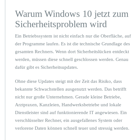
e
r
Warum Windows 10 jetzt zum
n
Sicherheitsproblem wird
e
h
m
Ein Betriebssystem ist nicht einfach nur die Oberfläche, auf
e
der Programme laufen. Es ist die technische Grundlage des
n
gesamten Rechners. Wenn dort Sicherheitslücken entdeckt
d
werden, müssen diese schnell geschlossen werden. Genau
e
n
dafür gibt es Sicherheitsupdates.
U
m
Ohne diese Updates steigt mit der Zeit das Risiko, dass
s
bekannte Schwachstellen ausgenutzt werden. Das betrifft
t
nicht nur große Unternehmen. Gerade kleine Betriebe,
i
e
Arztpraxen, Kanzleien, Handwerksbetriebe und lokale
g
Dienstleister sind auf funktionierende IT angewiesen. Ein
a
verschlüsselter Rechner, ein ausgefallenes System oder
u
verlorene Daten können schnell teuer und stressig werden.
f
W