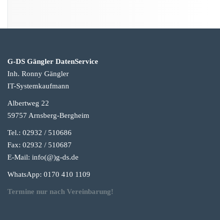
G-DS Gängler DatenService
Inh. Ronny Gängler
IT-Systemkaufmann
Albertweg 22
59757 Arnsberg-Berg
heim
Tel.: 02932 / 510686
Fax: 02932 / 510687
E-Mail: info(@)g-
ds.de
WhatsApp: 0170 410 1109
Termine nur nach Vereinbarung!