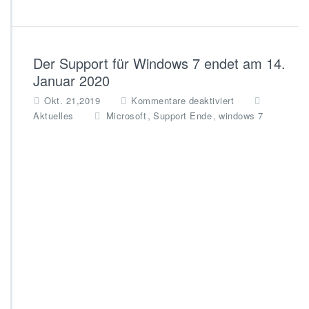
Der Support für Windows 7 endet am 14.
Januar 2020
f
Okt. 21,2019
Kommentare deaktiviert
ü
,
,
Aktuelles
Microsoft
Support Ende
windows 7
r
D
e
r
S
u
p
p
o
r
t
f
ü
r