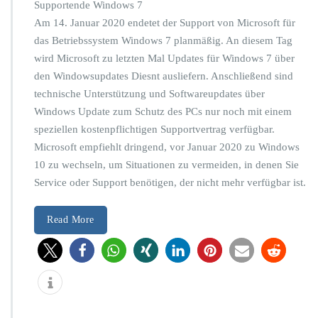
Supportende Windows 7
W
Am 14. Januar 2020 endetet der Support von Microsoft für
i
n
das Betriebssystem Windows 7 planmäßig. An diesem Tag
d
wird Microsoft zu letzten Mal Updates für Windows 7 über
o
den Windowsupdates Diesnt ausliefern. Anschließend sind
w
technische Unterstützung und Softwareupdates über
s
7
Windows Update zum Schutz des PCs nur noch mit einem
e
speziellen kostenpflichtigen Supportvertrag verfügbar.
n
Microsoft empfiehlt dringend, vor Januar 2020 zu Windows
d
10 zu wechseln, um Situationen zu vermeiden, in denen Sie
e
t
Service oder Support benötigen, der nicht mehr verfügbar ist.
a
m
Read More
1
4.
J
a
n
u
a