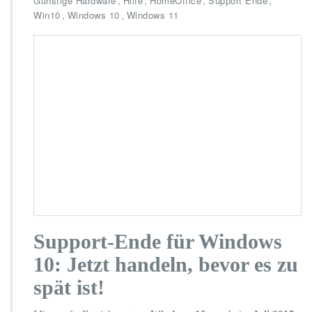
,
,
,
,
Günstige Hardware
Hilfe
HomeOffice
Support Ende
u
,
,
Win10
Windows 10
Windows 11
p
p
o
r
t
-
E
n
d
e
f
ü
r
W
i
n
Support-Ende für Windows
d
10: Jetzt handeln, bevor es zu
o
w
spät ist!
s
1