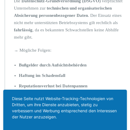
Die
Datenschutz-Grundverordnung (DSGVO)
verpflichtet
p
Unternehmen zur
technischen und organisatorischen
ä
Absicherung personenbezogener Daten
. Der Einsatz eines
t
i
nicht mehr unterstützten Betriebssystems gilt rechtlich als
s
fahrlässig
, da es bekannten Schwachstellen keine Abhilfe
t!
mehr gibt.
→ Mögliche Folgen:
Bußgelder durch Aufsichtsbehörden
Haftung im Schadensfall
Reputationsverlust bei Datenpannen
🔓
Erhöhte IT-Sicherheitsrisiken
Diese Seite nutzt Website-Tracking-Technologien von
Dritten, um ihre Dienste anzubieten, stetig zu
Ohne Sicherheitsupdates sind Windows-10-Systeme leichte
verbessern und Werbung entsprechend den Interessen
Ziele für:
der Nutzer anzuzeigen.
Viren, Ransomware und Phishing-Angriffe