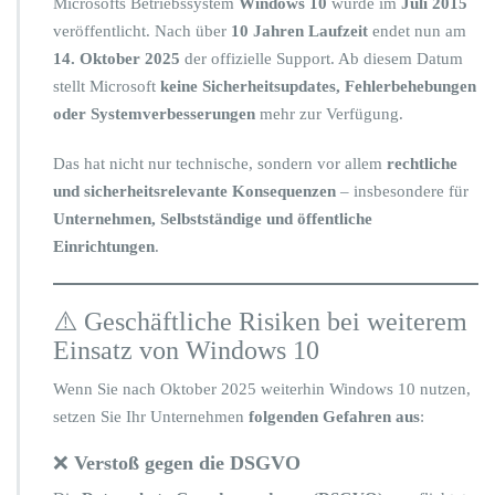
Microsofts Betriebssystem
Windows 10
wurde im
Juli 2015
0:
J
veröffentlicht. Nach über
10 Jahren Laufzeit
endet nun am
e
14. Oktober 2025
der offizielle Support. Ab diesem Datum
t
stellt Microsoft
keine Sicherheitsupdates, Fehlerbehebungen
z
oder Systemverbesserungen
mehr zur Verfügung.
t
h
a
Das hat nicht nur technische, sondern vor allem
rechtliche
n
und sicherheitsrelevante Konsequenzen
– insbesondere für
d
Unternehmen, Selbstständige und öffentliche
e
Einrichtungen
.
l
n,
b
e
⚠️ Geschäftliche Risiken bei weiterem
v
Einsatz von Windows 10
o
r
Wenn Sie nach Oktober 2025 weiterhin Windows 10 nutzen,
e
setzen Sie Ihr Unternehmen
folgenden Gefahren aus
:
s
z
❌
Verstoß gegen die DSGVO
u
s