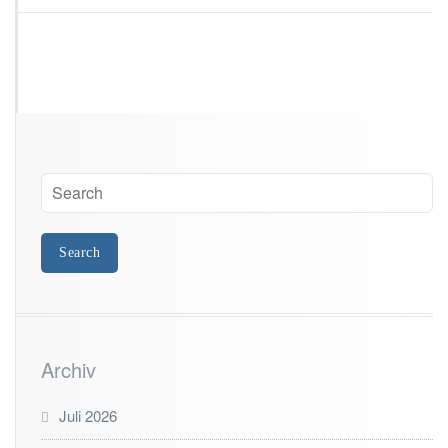
r
2
0
2
0
Archiv
Juli 2026