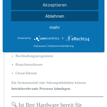
Akzeptieren
Zero-Day-Exploits
, die nicht mehr gepatcht werden
Ablehnen
Netzwerkbasierte Angriffe
, die sich schnell in internen
Systemen ausbreiten können
mehr
🧩
Probleme mit Software & Support
Viele Softwareanbieter stellen mittelfristig den Support für
Powered by
&
Windows 10 ein. Das betrifft etwa:
Impressum
|
Datenschutzerklärung
Buchhaltungsprogramme
Branchensoftware
Cloud-Dienste
Ein Systemausfall oder Inkompatibilitäten können
betriebsrelevante Prozesse lahmlegen
.
🔍 Ist Ihre Hardware bereit für