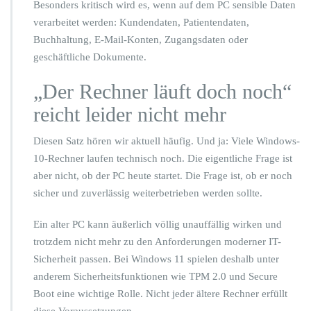
i
Besonders kritisch wird es, wenn auf dem PC sensible Daten
n
verarbeitet werden: Kundendaten, Patientendaten,
d
Buchhaltung, E-Mail-Konten, Zugangsdaten oder
o
geschäftliche Dokumente.
w
s
„Der Rechner läuft doch noch“
1
1
reicht leider nicht mehr
j
e
Diesen Satz hören wir aktuell häufig. Und ja: Viele Windows-
t
z
10-Rechner laufen technisch noch. Die eigentliche Frage ist
t
aber nicht, ob der PC heute startet. Die Frage ist, ob er noch
a
sicher und zuverlässig weiterbetrieben werden sollte.
n
g
Ein alter PC kann äußerlich völlig unauffällig wirken und
e
h
trotzdem nicht mehr zu den Anforderungen moderner IT-
e
Sicherheit passen. Bei Windows 11 spielen deshalb unter
n
anderem Sicherheitsfunktionen wie TPM 2.0 und Secure
s
Boot eine wichtige Rolle. Nicht jeder ältere Rechner erfüllt
o
l