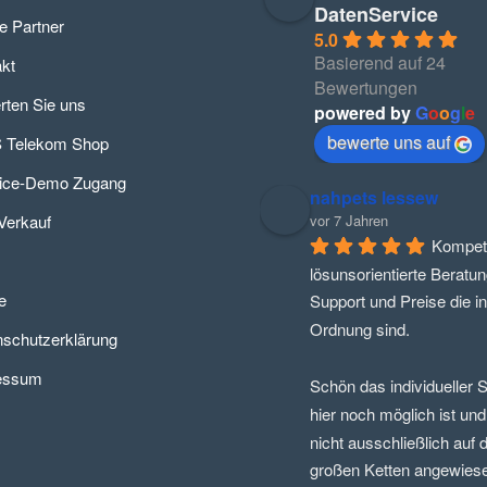
DatenService
e Partner
5.0
Basierend auf 24
kt
Bewertungen
ten Sie uns
powered by
G
o
o
g
l
e
bewerte uns auf
 Telekom Shop
fice-Demo Zugang
nahpets lessew
Verkauf
vor 7 Jahren
Kompete
lösunsorientierte Beratung
e
Support und Preise die in 
Ordnung sind.
schutzerklärung
essum
Schön das individueller S
hier noch möglich ist und
nicht ausschließlich auf di
großen Ketten angewiesen