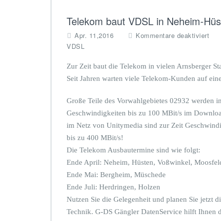
Telekom baut VDSL in Neheim-Hüs
f
Apr. 11,2016
Kommentare deaktiviert
ü
VDSL
r
T
Zur Zeit baut die Telekom in vielen Arnsberger Sta
e
Seit Jahren warten viele Telekom-Kunden auf ein
l
e
Große Teile des Vorwahlgebietes 02932 werden i
k
o
Geschwindigkeiten bis zu 100 MBit/s im Download
m
im Netz von Unitymedia sind zur Zeit Geschwind
b
bis zu 400 MBit/s!
a
Die Telekom Ausbautermine sind wie folgt:
u
t
Ende April: Neheim, Hüsten, Voßwinkel, Moosfel
V
Ende Mai: Bergheim, Müschede
D
Ende Juli: Herdringen, Holzen
S
Nutzen Sie die Gelegenheit und planen Sie jetzt 
L
i
Technik. G-DS Gängler DatenService hilft Ihnen d