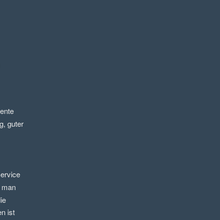
nte 
, guter 
ervice 
 man 
e 
 ist 