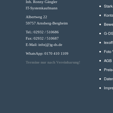
Inh. Ronny Gängler
Stark
IT-Systemkaufmann
Konta
Albertweg 22
59757 Arnsberg-Berg
heim
Bewer
Tel.: 02932 / 510686
G-DS
Fax: 02932 / 510687
lexof
E-Mail: info(@)g-
ds.de
Foto 
WhatsApp: 0170 410 1109
AGB
Termine nur nach Vereinbarung!
Preis
Daten
Impr