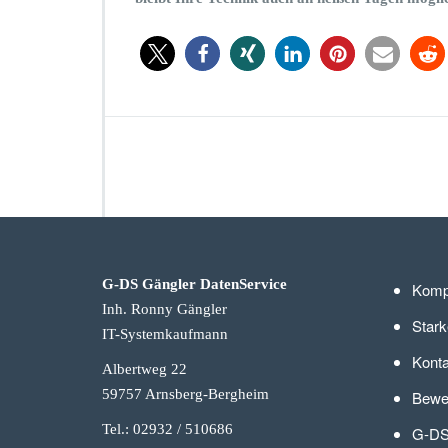
G-DS Gängler DatenService
Komp
Inh. Ronny Gängler
Stark
IT-Systemkaufmann
Konta
Albertweg 22
59757 Arnsberg-Berg
heim
Bewer
Tel.: 02932 / 510686
G-DS