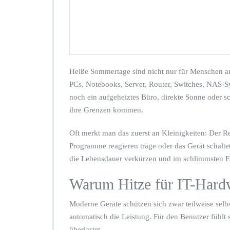
w
i
t
z
e
n
k
Heiße Sommertage sind nicht nur für Menschen 
o
PCs, Notebooks, Server, Router, Switches, NAS-
m
m
noch ein aufgeheiztes Büro, direkte Sonne oder 
t:
ihre Grenzen kommen.
H
i
Oft merkt man das zuerst an Kleinigkeiten: Der Re
t
Programme reagieren träge oder das Gerät schaltet
z
e,
die Lebensdauer verkürzen und im schlimmsten Fa
S
t
Warum Hitze für IT-Hardw
a
u
Moderne Geräte schützen sich zwar teilweise selbs
b
automatisch die Leistung. Für den Benutzer fühlt 
u
n
überlastet.