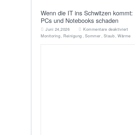
Wenn die IT ins Schwitzen kommt: 
PCs und Notebooks schaden
f
Juni 24,2026
Kommentare deaktiviert
ü
,
,
,
,
Monitoring
Reinigung
Sommer
Staub
Wärme
r
W
e
n
n
d
i
e
I
T
i
n
s
S
c
h