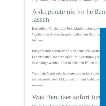
n
P
Akkugeräte nie im heißen 
C
s
lassen
u
n
Besondere Vorsicht gilt bei akkubetriebenen Gerä
d
Geräte oder Akkuschrauber sollten im Sommer nich
N
o
bleiben.
t
e
Ein parkendes Auto kann sich sehr stark aufheizen
b
Lebensdauer, sondern kann im Extremfall gefährli
o
beschädigt werden oder in seltenen Fällen überhi
o
k
s
Wenn ein Gerät sehr heiß geworden ist, sollte es 
s
mit aufgeblähtem Akku, verformtem Gehäuse ode
c
werden.
h
a
Was Benutzer sofort tun 
d
e
Stellen Sie PCs und Notebooks möglichst nicht in 