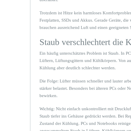
d
s
Trotzdem ist Hitze kein harmloses Komfortproblem
c
Festplatten, SSDs und Akkus. Gerade Geräte, die 
h
brauchen ausreichend Luft und einen geeigneten S
l
e
Staub verschlechtert die 
c
h
t
Ein häufig unterschätztes Problem ist Staub. In P
e
Lüftern, Lüftungsgittern und Kühlkörpern. Von au
K
Kühlung aber deutlich schlechter werden.
ü
h
Die Folge: Lüfter müssen schneller und lauter arb
l
u
stärker belastet. Besonders bei älteren PCs oder 
n
bewirken.
g
k
Wichtig: Nicht einfach unkontrolliert mit Drucklu
ö
Staub tiefer ins Gehäuse gedrückt werden. Bei R
n
n
Zustand der Kühlung. PCs und Notebooks reinigen
e
angesammeltem Staub in Lüftern, Kühlkörpern u