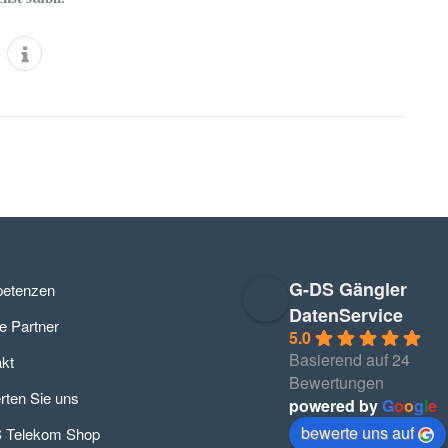
G-DS Gängler
etenzen
DatenService
e Partner
5.0
Basierend auf 24
kt
Bewertungen
ten Sie uns
powered by
G
o
o
g
l
e
bewerte uns auf
 Telekom Shop