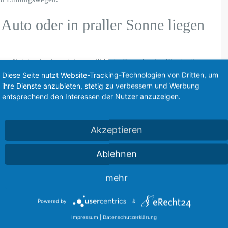
Auto oder in praller Sonne liegen
ten. Notebooks, Smartphones, Tablets, Powerbanks, Bluetooth-
t im Auto, auf der Fensterbank oder direkt in der Sonne liegen
Diese Seite nutzt Website-Tracking-Technologien von Dritten, um
ihre Dienste anzubieten, stetig zu verbessern und Werbung
entsprechend den Interessen der Nutzer anzuzeigen.
. Für Lithium-Ionen-Akkus ist das nicht nur schlecht für die
ch werden. Stark erhitzte Akkus können sich aufblähen,
Akzeptieren
tzen und Feuer fangen.
Ablehnen
erst abkühlen, bevor es wieder benutzt oder geladen wird. Geräte
r ungewöhnlichem Geruch sollten nicht weiterverwendet
mehr
Powered by
&
können
Impressum
|
Datenschutzerklärung
die direkte Sonne. Fensterbänke, aufgeheizte