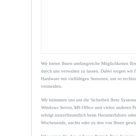
I
h
r
e
r
I
T
–
l
o
s
Wir bieten Ihnen umfangreiche Möglichkeiten Ihr
l
durch uns verwalten zu lassen. Dabei sorgen wir f
a
Hardware mit vielfältigen Sensoren, um so rechtz
s
s
vermeiden.
e
n
Wir kümmern uns um die Sicherheit Ihrer Systeme
u
Windows Server, MS Office und vielen anderen Pro
n
erfolgt nutzerfreundlich beim Herunterfahren ode
d
z
Wochenende, nachts oder zu den von Ihnen gewüns
u
r