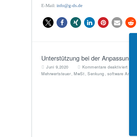
E-Mail:
info@g-ds.de
Unterstützung bei der Anpassung 
f
Juni 9,2020
Kommentare deaktiviert
ü
,
,
,
Mehrwertsteuer
MwSt
Senkung
software Anpa
r
U
n
t
e
r
s
t
ü
t