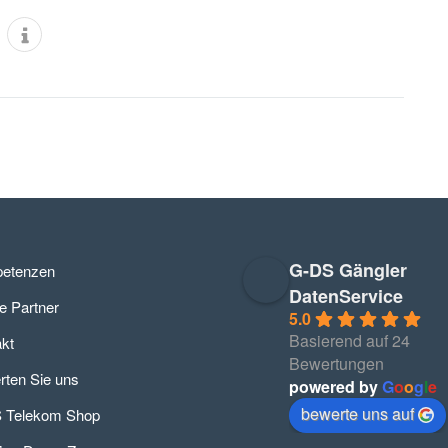
G-DS Gängler
etenzen
DatenService
e Partner
5.0
Basierend auf 24
kt
Bewertungen
ten Sie uns
powered by
G
o
o
g
l
e
bewerte uns auf
 Telekom Shop