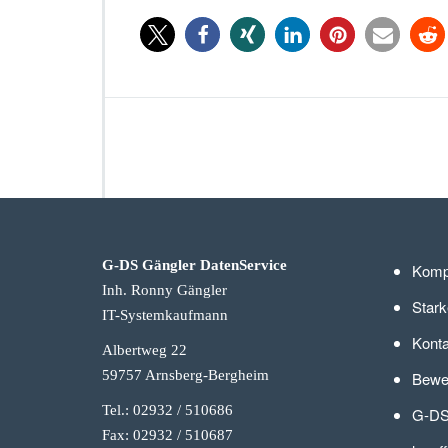
r
t
s
l
ü
c
k
e
n
i
n
A
d
o
G-DS Gängler DatenService
Komp
b
Inh. Ronny Gängler
e
Stark
R
IT-Systemkaufmann
e
Konta
Albertweg 22
a
d
59757 Arnsberg-Berg
heim
Bewer
e
Tel.: 02932 / 510686
G-DS
r,
A
Fax: 02932 / 510687