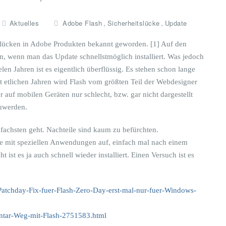
,
,
Aktuelles
Adobe Flash
Sicherheitslücke
Update
slücken in Adobe Produkten bekannt geworden. [1] Auf den
, wenn man das Update schnellstmöglich installiert. Was jedoch
ielen Jahren ist es eigentlich überflüssig. Es stehen schon lange
 etlichen Jahren wird Flash vom größten Teil der Webdesigner
uf mobilen Geräten nur schlecht, bzw. gar nicht dargestellt
zuwerden.
nfachsten geht. Nachteile sind kaum zu befürchten.
me mit speziellen Anwendungen auf, einfach mal nach einem
ist es ja auch schnell wieder installiert. Einen Versuch ist es
Patchday-Fix-fuer-Flash-Zero-Day-erst-mal-nur-fuer-Windows-
ntar-Weg-mit-Flash-2751583.html