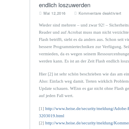
r
endlich loszuwerden
w
e
f
Mai 12,2016
Kommentare deaktiviert
r
ü
t
r
Wieder sind mehrere – und zwar 92! – Sicherheit
s
K
Reader und auf Acrobat muss man nicht verzichten
t
r
Flash betrifft, sieht es da anders aus. Schon seit v
e
i
u
bessere Programmiertechniken zur Verfügung. Seit
t
e
i
vermieden, da es wegen seinem Ressourcenhunger a
r
s
werden kann. Es ist an der Zeit Flash endlich los
/
c
U
h
Hier [2] ist sehr schön beschrieben wie das am ei
m
e
s
Also: Einfach weg damit. Treten wirklich Proble
S
a
i
Update schauen. WEnn es gar nicht ohne Flash geht 
t
c
auf jeden Fall wert.
z
h
s
e
[1]
http://www.heise.de/security/meldung/Adobe-
t
r
e
3203019.html
h
u
e
[2]
http://www.heise.de/security/meldung/Komme
e
i