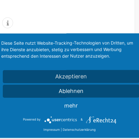
Diese Seite nutzt Website-Tracking-Technologien von Dritten, um
ihre Dienste anzubieten, stetig zu verbessern und Werbung
entsprechend den Interessen der Nutzer anzuzeigen.
Mehrwertsteuer / Umsatzsteuer
,
,
Aktuelles
Corona Krise
Konjunkturpaket
,
,
,
ssung
Umsatzsteuer
Update
USt
Akzeptieren
Ablehnen
mehr
Powered by
&
Impressum
|
Datenschutzerklärung