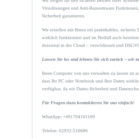
Wir sorgen für den sicheren Betrieb Ihrer Systeme
ü
Viruslösungen und Anti-Ransomware Funktionen, 
c
Sicherheit garantieren.
k
l
e
Wir erstellen mit Ihnen ein praktikables, sichere
h
wirklich funktioniert und im Notfall auch bereits
n
dezentral in der Cloud – verschlüsselt und DSGV
e
n
Lassen Sie los und lehnen Sie sich zurück – wir 
Ihren Computer von uns verwalten zu lassen ist a
dass Ihr PC oder Notebook und Ihre Daten wirklic
verfügbar, da wir Daten-Sicherheit und Datensch
Für Fragen dazu kontaktieren Sie uns einfach!
WhatApp: +491704101109
Telefon: 02932-510686