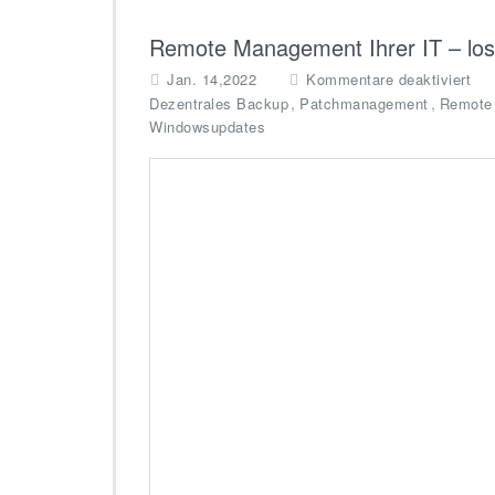
Remote Management Ihrer IT – los
f
Jan. 14,2022
Kommentare deaktiviert
ü
,
,
Dezentrales Backup
Patchmanagement
Remote
r
Windowsupdates
R
e
m
o
t
e
M
a
n
a
g
e
m
e
n
t