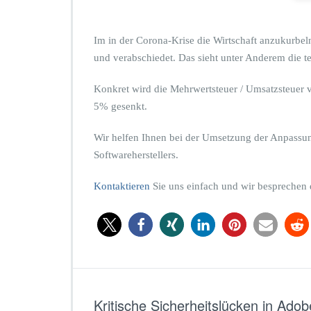
z
u
n
Im in der Corona-Krise die Wirtschaft anzukurbe
g
und verabschiedet. Das sieht unter Anderem die 
b
e
i
Konkret wird die Mehrwertsteuer / Umsatzsteuer
d
5% gesenkt.
e
r
Wir helfen Ihnen bei der Umsetzung der Anpassun
A
Softwareherstellers.
n
p
a
Kontaktieren
Sie uns einfach und wir besprechen 
s
s
u
n
g
M
e
h
Kritische Sicherheitslücken in Ado