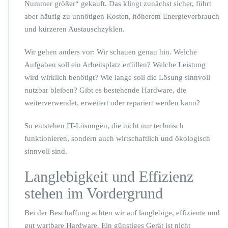
s
Nummer größer“ gekauft. Das klingt zunächst sicher, führt
s
aber häufig zu unnötigen Kosten, höherem Energieverbrauch
e
und kürzeren Austauschzyklen.
n
d
Wir gehen anders vor: Wir schauen genau hin. Welche
b
e
Aufgaben soll ein Arbeitsplatz erfüllen? Welche Leistung
s
wird wirklich benötigt? Wie lange soll die Lösung sinnvoll
c
nutzbar bleiben? Gibt es bestehende Hardware, die
h
weiterverwendet, erweitert oder repariert werden kann?
a
f
f
So entstehen IT-Lösungen, die nicht nur technisch
e
funktionieren, sondern auch wirtschaftlich und ökologisch
n,
sinnvoll sind.
l
ä
Langlebigkeit und Effizienz
n
g
stehen im Vordergrund
e
r
Bei der Beschaffung achten wir auf langlebige, effiziente und
n
gut wartbare Hardware. Ein günstiges Gerät ist nicht