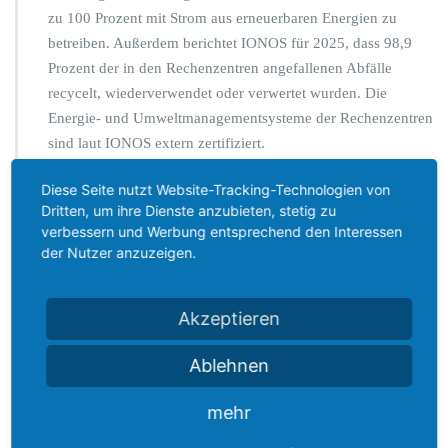
zu 100 Prozent mit Strom aus erneuerbaren Energien zu
betreiben. Außerdem berichtet IONOS für 2025, dass 98,9
Prozent der in den Rechenzentren angefallenen Abfälle
recycelt, wiederverwendet oder verwertet wurden. Die
Energie- und Umweltmanagementsysteme der Rechenzentren
sind laut IONOS extern zertifiziert.
Auch Hetzner setzt nach eigenen Angaben stark auf
Diese Seite nutzt Website-Tracking-Technologien von
Dritten, um ihre Dienste anzubieten, stetig zu
Energieeffizienz und erneuerbare Energien. Die deutschen
verbessern und Werbung entsprechend den Interessen
Rechenzentren von Hetzner nutzen seit 2008 Strom aus
der Nutzer anzuzeigen.
Wasserkraft, der Datacenter-Park in Finnland seit seiner
Errichtung im Jahr 2018 ebenfalls. Zusätzlich nennt Hetzner
Maßnahmen wie lange Hardware-Nutzungsdauer, modulare
Akzeptieren
Bauweise, effiziente Luftkühlung, Abwärmenutzung und ein
Echtzeit-Monitoring des Energieverbrauchs.
Ablehnen
Für uns ist wichtig: Auch digitale Infrastruktur verbraucht
mehr
Ressourcen. Deshalb gehört die Wahl geeigneter Hosting-