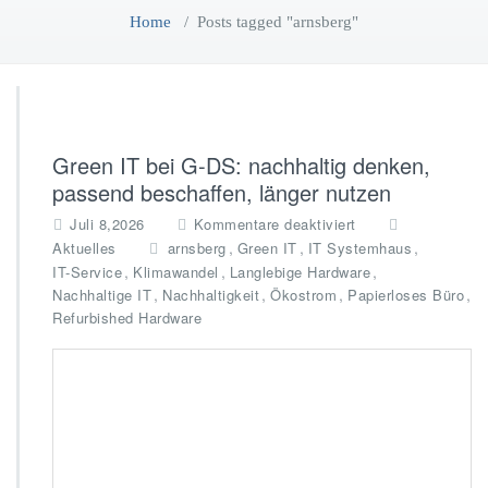
Home
/
Posts tagged "arnsberg"
Green IT bei G-DS: nachhaltig denken,
passend beschaffen, länger nutzen
f
Juli 8,2026
Kommentare deaktiviert
ü
,
,
,
Aktuelles
arnsberg
Green IT
IT Systemhaus
r
,
,
,
IT-Service
Klimawandel
Langlebige Hardware
G
,
,
,
,
Nachhaltige IT
Nachhaltigkeit
Ökostrom
Papierloses Büro
r
Refurbished Hardware
e
e
n
I
T
b
e
i