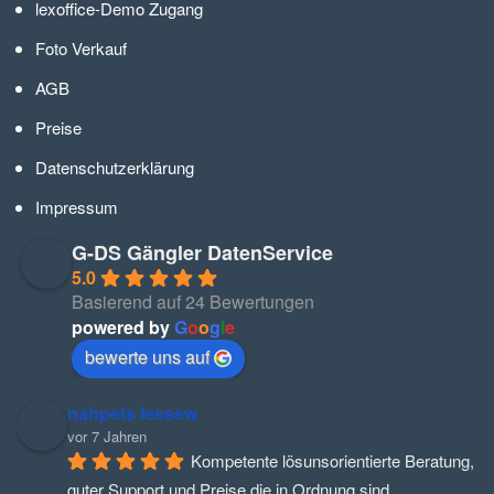
lexoffice-Demo Zugang
Foto Verkauf
AGB
Preise
Datenschutzerklärung
Impressum
G-DS Gängler DatenService
5.0
Basierend auf 24 Bewertungen
powered by
G
o
o
g
l
e
bewerte uns auf
nahpets lessew
vor 7 Jahren
Kompetente lösunsorientierte Beratung, 
guter Support und Preise die in Ordnung sind.