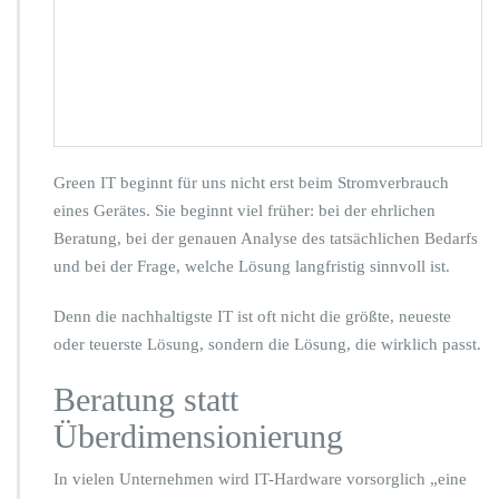
G
-
D
S:
n
a
c
h
Green IT beginnt für uns nicht erst beim Stromverbrauch
h
eines Gerätes. Sie beginnt viel früher: bei der ehrlichen
a
Beratung, bei der genauen Analyse des tatsächlichen Bedarfs
l
t
und bei der Frage, welche Lösung langfristig sinnvoll ist.
i
g
Denn die nachhaltigste IT ist oft nicht die größte, neueste
d
oder teuerste Lösung, sondern die Lösung, die wirklich passt.
e
n
Beratung statt
k
e
Überdimensionierung
n,
p
In vielen Unternehmen wird IT-Hardware vorsorglich „eine
a