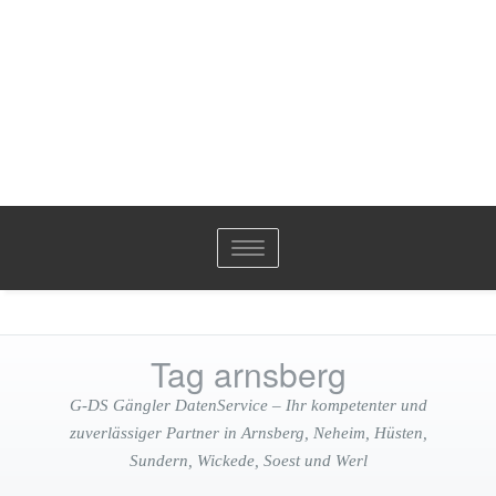
Toggle
navigation
Tag arnsberg
G-DS Gängler DatenService – Ihr kompetenter und
zuverlässiger Partner in Arnsberg, Neheim, Hüsten,
Sundern, Wickede, Soest und Werl