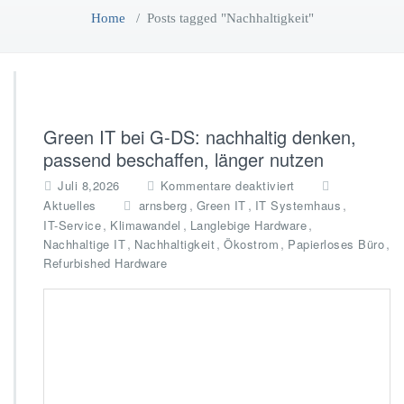
Home
/
Posts tagged "Nachhaltigkeit"
Green IT bei G-DS: nachhaltig denken,
passend beschaffen, länger nutzen
f
Juli 8,2026
Kommentare deaktiviert
ü
,
,
,
Aktuelles
arnsberg
Green IT
IT Systemhaus
r
,
,
,
IT-Service
Klimawandel
Langlebige Hardware
G
,
,
,
,
Nachhaltige IT
Nachhaltigkeit
Ökostrom
Papierloses Büro
r
Refurbished Hardware
e
e
n
I
T
b
e
i