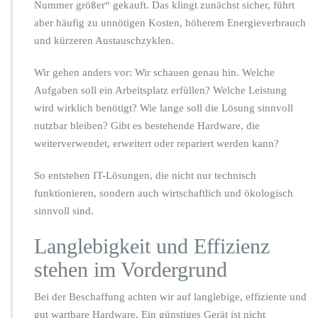
s
Nummer größer“ gekauft. Das klingt zunächst sicher, führt
s
aber häufig zu unnötigen Kosten, höherem Energieverbrauch
e
und kürzeren Austauschzyklen.
n
d
Wir gehen anders vor: Wir schauen genau hin. Welche
b
e
Aufgaben soll ein Arbeitsplatz erfüllen? Welche Leistung
s
wird wirklich benötigt? Wie lange soll die Lösung sinnvoll
c
nutzbar bleiben? Gibt es bestehende Hardware, die
h
weiterverwendet, erweitert oder repariert werden kann?
a
f
f
So entstehen IT-Lösungen, die nicht nur technisch
e
funktionieren, sondern auch wirtschaftlich und ökologisch
n,
sinnvoll sind.
l
ä
Langlebigkeit und Effizienz
n
g
stehen im Vordergrund
e
r
Bei der Beschaffung achten wir auf langlebige, effiziente und
n
gut wartbare Hardware. Ein günstiges Gerät ist nicht