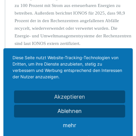
zu 100 Prozent mit Strom aus erneuerbaren Energien zu
betreiben. Außerdem berichtet IONOS für 2025, dass 98,9
Prozent der in den Rechenzentren angefallenen Abfälle
recycelt, wiederverwendet oder verwertet wurden. Die
Energie- und Umweltmanagementsysteme der Rechenzentren
sind laut IONOS extern zertifiziert.
Auch Hetzner setzt nach eigenen Angaben stark auf
Diese Seite nutzt Website-Tracking-Technologien von
Dritten, um ihre Dienste anzubieten, stetig zu
Energieeffizienz und erneuerbare Energien. Die deutschen
verbessern und Werbung entsprechend den Interessen
Rechenzentren von Hetzner nutzen seit 2008 Strom aus
der Nutzer anzuzeigen.
Wasserkraft, der Datacenter-Park in Finnland seit seiner
Errichtung im Jahr 2018 ebenfalls. Zusätzlich nennt Hetzner
Maßnahmen wie lange Hardware-Nutzungsdauer, modulare
Akzeptieren
Bauweise, effiziente Luftkühlung, Abwärmenutzung und ein
Echtzeit-Monitoring des Energieverbrauchs.
Ablehnen
Für uns ist wichtig: Auch digitale Infrastruktur verbraucht
mehr
Ressourcen. Deshalb gehört die Wahl geeigneter Hosting-