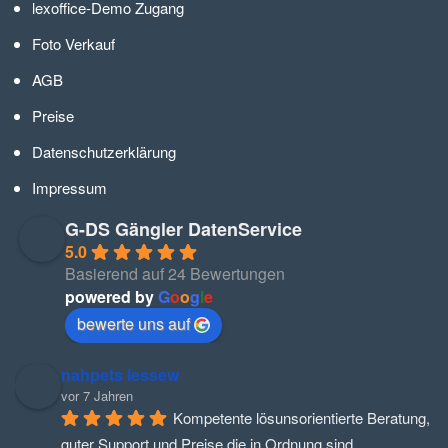
lexoffice-Demo Zugang
Foto Verkauf
AGB
Preise
Datenschutzerklärung
Impressum
G-DS Gängler DatenService
5.0
Basierend auf 24 Bewertungen
powered by
G
o
o
g
l
e
bewerte uns auf
nahpets lessew
vor 7 Jahren
Kompetente lösunsorientierte Beratung, 
guter Support und Preise die in Ordnung sind.