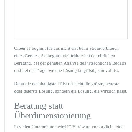
G
-
D
S:
n
a
c
h
Green IT beginnt für uns nicht erst beim Stromverbrauch
h
eines Gerätes. Sie beginnt viel früher: bei der ehrlichen
a
Beratung, bei der genauen Analyse des tatsächlichen Bedarfs
l
t
und bei der Frage, welche Lösung langfristig sinnvoll ist.
i
g
Denn die nachhaltigste IT ist oft nicht die größte, neueste
d
oder teuerste Lösung, sondern die Lösung, die wirklich passt.
e
n
Beratung statt
k
e
Überdimensionierung
n,
p
In vielen Unternehmen wird IT-Hardware vorsorglich „eine
a