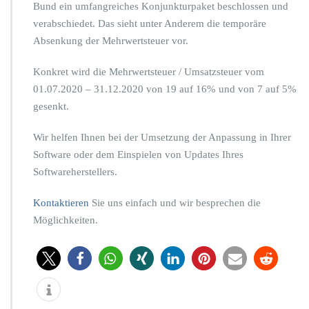
Bund ein umfangreiches Konjunkturpaket beschlossen und
u
verabschiedet. Das sieht unter Anderem die temporäre
n
g
Absenkung der Mehrwertsteuer vor.
b
e
Konkret wird die Mehrwertsteuer / Umsatzsteuer vom
i
01.07.2020 – 31.12.2020 von 19 auf 16% und von 7 auf 5%
d
gesenkt.
e
r
A
Wir helfen Ihnen bei der Umsetzung der Anpassung in Ihrer
n
Software oder dem Einspielen von Updates Ihres
p
Softwareherstellers.
a
s
Kontaktieren
Sie uns einfach und wir besprechen die
s
u
Möglichkeiten.
n
g
M
e
h
r