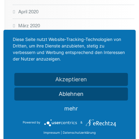
April 2020
März 2020
Januar 2020
Diese Seite nutzt Website-Tracking-Technologien von
Dritten, um ihre Dienste anzubieten, stetig zu
verbessern und Werbung entsprechend den Interessen
Dezember 2019
der Nutzer anzuzeigen.
Oktober 2019
Akzeptieren
Juli 2019
Ablehnen
Dezember 2018
mehr
November 2018
Oktober 2018
Powered by
&
Impressum
|
Datenschutzerklärung
August 2018