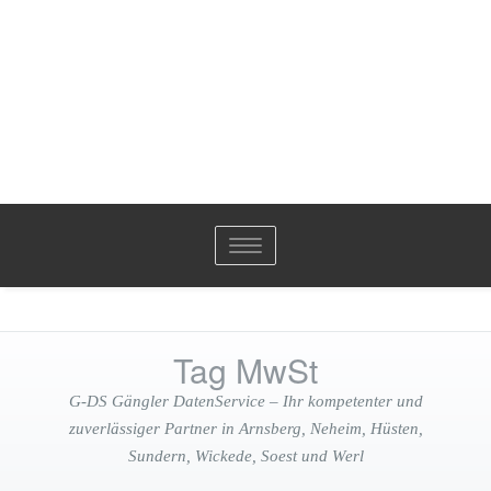
Toggle
navigation
Tag MwSt
G-DS Gängler DatenService – Ihr kompetenter und
zuverlässiger Partner in Arnsberg, Neheim, Hüsten,
Sundern, Wickede, Soest und Werl