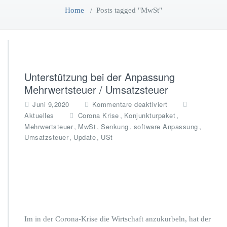
Home
/
Posts tagged "MwSt"
Unterstützung bei der Anpassung
Mehrwertsteuer / Umsatzsteuer
f
Juni 9,2020
Kommentare deaktiviert
ü
,
,
Aktuelles
Corona Krise
Konjunkturpaket
r
,
,
,
,
Mehrwertsteuer
MwSt
Senkung
software Anpassung
U
,
,
Umsatzsteuer
Update
USt
n
t
e
r
s
t
ü
t
Im in der Corona-Krise die Wirtschaft anzukurbeln, hat der
z