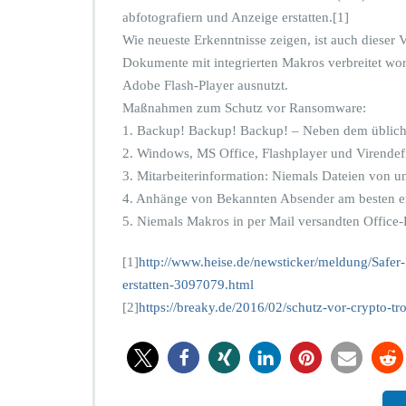
c
abfotografiern und Anzeige erstatten.[1]
h
Wie neueste Erkenntnisse zeigen, ist auch dieser
v
Dokumente mit integrierten Makros verbreitet wor
o
r
Adobe Flash-Player ausnutzt.
V
Maßnahmen zum Schutz vor Ransomware:
e
1. Backup! Backup! Backup! – Neben dem üblichen 
r
2. Windows, MS Office, Flashplayer und Virendef
s
c
3. Mitarbeiterinformation: Niemals Dateien von 
h
4. Anhänge von Bekannten Absender am besten ers
l
5. Niemals Makros in per Mail versandten Offic
ü
s
[1]
http://www.heise.de/newsticker/meldung/Safe
s
e
erstatten-3097079.html
l
[2]
https://breaky.de/2016/02/schutz-vor-crypto-tr
u
n
g
s
t