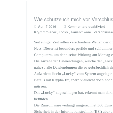
Wie schütze ich mich vor Verschlü
f
Apr. 7,2016
Kommentare deaktiviert
ü
,
,
,
Kryptotrojaner
Locky
Ransomware
Verschlüsse
r
W
Seit einiger Zeit rollen verschiedene Wellen der 
i
Netz. Dieser ist besonders perfide und schlummert 
e
Computern, um dann seine Wirkung am Montag ers
s
c
Die Anzahl der Dateiendungen, welche der „Locky“
h
nahezu alle Dateiendungen die so gebräuchlich si
ü
Außerdem löscht „Locky“ vom System angelegte S
t
Befalls mit Krypto-Trojanern vielleicht doch no
z
e
müssen.
i
Das „Locky“ zugeschlagen hat, erkennt man daran
c
befinden.
h
Die Ransomware verlangt umgerechnet 360 Euro i
m
i
Sicherheit in der Informationstechnik (BSI) aber a