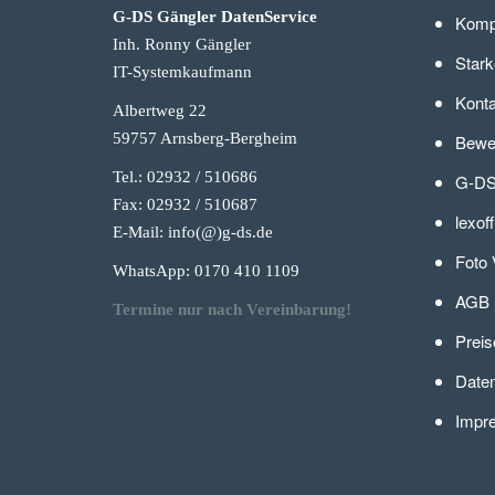
G-DS Gängler DatenService
Komp
Inh. Ronny Gängler
Stark
IT-Systemkaufmann
Konta
Albertweg 22
59757 Arnsberg-Berg
heim
Bewer
Tel.: 02932 / 510686
G-DS
Fax: 02932 / 510687
lexof
E-Mail: info(@)g-
ds.de
Foto 
WhatsApp: 0170 410 1109
AGB
Termine nur nach Vereinbarung!
Preis
Daten
Impr