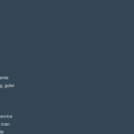
nte 
, guter 
ervice 
 man 
e 