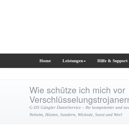
Home
Leistungen
Hilfe & Support
Wie schütze ich mich vor
Verschlüsselungstrojaner
G-DS Gängler DatenService – Ihr kompetenter und zuve
Neheim, Hüsten, Sundern, Wickede, Soest und Werl