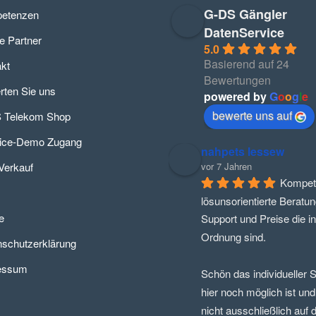
G-DS Gängler
etenzen
DatenService
e Partner
5.0
Basierend auf 24
kt
Bewertungen
ten Sie uns
powered by
G
o
o
g
l
e
bewerte uns auf
 Telekom Shop
fice-Demo Zugang
nahpets lessew
Verkauf
vor 7 Jahren
Kompete
lösunsorientierte Beratung
e
Support und Preise die in 
Ordnung sind.
schutzerklärung
essum
Schön das individueller S
hier noch möglich ist und
nicht ausschließlich auf di