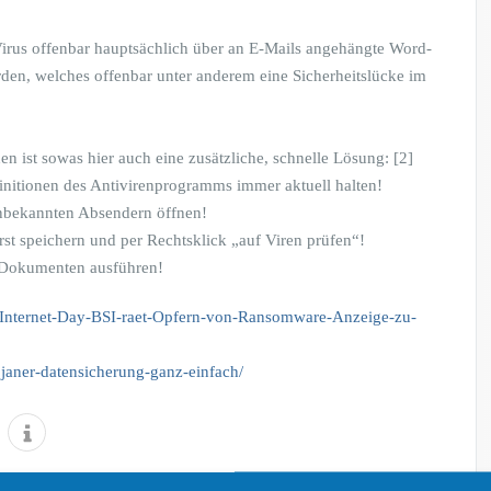
 Virus offenbar hauptsächlich über an E-Mails angehängte Word-
den, welches offenbar unter anderem eine Sicherheitslücke im
ist sowas hier auch eine zusätzliche, schnelle Lösung: [2]
initionen des Antivirenprogramms immer aktuell halten!
unbekannten Absendern öffnen!
t speichern und per Rechtsklick „auf Viren prüfen“!
e-Dokumenten ausführen!
r-Internet-Day-BSI-raet-Opfern-von-Ransomware-Anzeige-zu-
ojaner-datensicherung-ganz-einfach/