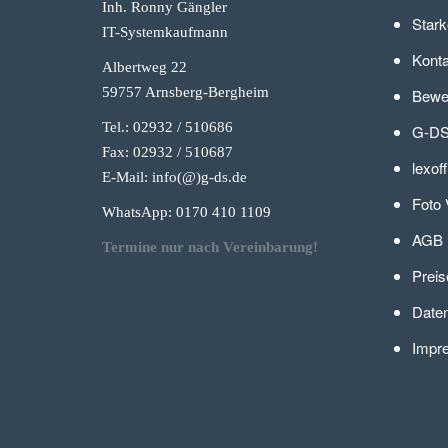
Inh. Ronny Gängler
Stark
IT-Systemkaufmann
Konta
Albertweg 22
59757 Arnsberg-Berg
heim
Bewer
Tel.: 02932 / 510686
G-DS
Fax: 02932 / 510687
lexof
E-Mail: info(@)g-
ds.de
Foto 
WhatsApp: 0170 410 1109
AGB
Termine nur nach Vereinbarung!
Preis
Daten
Impr