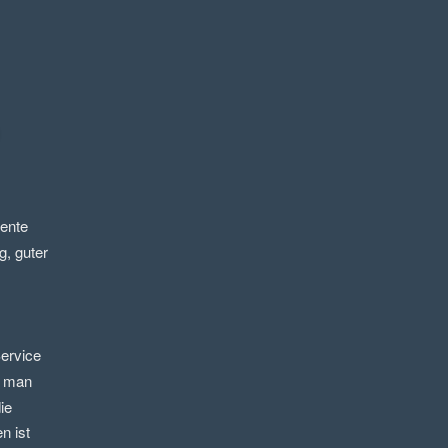
nte 
, guter 
ervice 
 man 
e 
 ist 