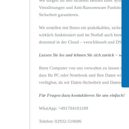
Wir sorgen für den sicheren Betrieb Ihrer Systeme
ü
Viruslösungen und Anti-Ransomware Funktionen, 
c
Sicherheit garantieren.
k
l
e
Wir erstellen mit Ihnen ein praktikables, sichere
h
wirklich funktioniert und im Notfall auch bereits
n
dezentral in der Cloud – verschlüsselt und DSGV
e
n
Lassen Sie los und lehnen Sie sich zurück – wir 
Ihren Computer von uns verwalten zu lassen ist a
dass Ihr PC oder Notebook und Ihre Daten wirklic
verfügbar, da wir Daten-Sicherheit und Datensch
Für Fragen dazu kontaktieren Sie uns einfach!
WhatApp: +491704101109
Telefon: 02932-510686