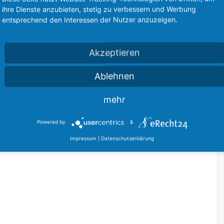
 mit durch uns verwalteter Sicherheitssoftware, wie Anti-
ihre Dienste anzubieten, stetig zu verbessern und Werbung
welche den Benutzern maximale Freiheit bei maximaler
entsprechend den Interessen der Nutzer anzuzeigen.
s Datensicherungskonzept und sorgen dafür, das Ihr Backup
Akzeptieren
teht. Dabei nutzen wir automatisierte Sicherungen vor Ort und
O konform natürlich.
Ablehnen
machen das für Sie!
mehr
uch für
Privatkunden
interessant. So können Sie sicher sein,
Powered by
&
h sicher sind. Für private Kunden sind
Sonderkonditionen
Impressum
|
Datenschutzerklärung
utz auch zu Hause voran bringen möchten.