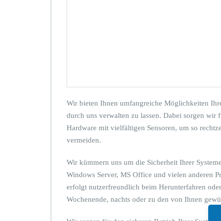
I
h
r
e
r
I
T
–
l
o
s
Wir bieten Ihnen umfangreiche Möglichkeiten Ihr
l
durch uns verwalten zu lassen. Dabei sorgen wir f
a
Hardware mit vielfältigen Sensoren, um so rechtz
s
s
vermeiden.
e
n
Wir kümmern uns um die Sicherheit Ihrer Systeme
u
Windows Server, MS Office und vielen anderen Pro
n
erfolgt nutzerfreundlich beim Herunterfahren ode
d
z
Wochenende, nachts oder zu den von Ihnen gewüns
u
r