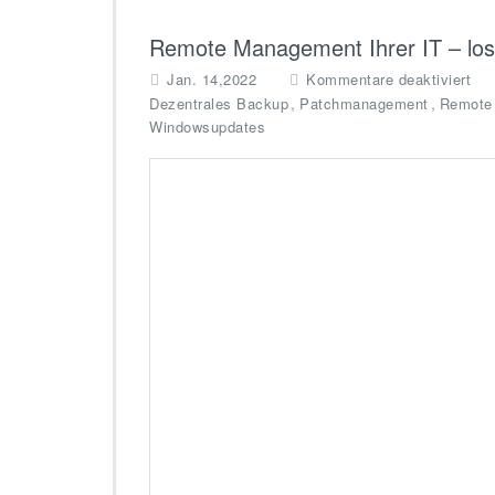
Remote Management Ihrer IT – los
f
Jan. 14,2022
Kommentare deaktiviert
ü
,
,
Dezentrales Backup
Patchmanagement
Remote
r
Windowsupdates
R
e
m
o
t
e
M
a
n
a
g
e
m
e
n
t