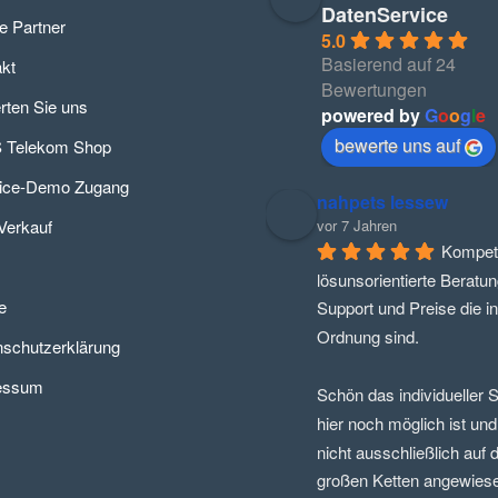
DatenService
e Partner
5.0
Basierend auf 24
kt
Bewertungen
ten Sie uns
powered by
G
o
o
g
l
e
bewerte uns auf
 Telekom Shop
fice-Demo Zugang
nahpets lessew
Verkauf
vor 7 Jahren
Kompete
lösunsorientierte Beratung
e
Support und Preise die in 
Ordnung sind.
schutzerklärung
essum
Schön das individueller S
hier noch möglich ist und
nicht ausschließlich auf di
großen Ketten angewiesen